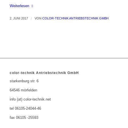
Weiterlesen
2. JUNI 2017
/
VON
COLOR-TECHNIK ANTRIEBSTECHNIK GMBH
color-technik Antriebstechnik GmbH
starkenburg str. 6
64546 mörfelden
info (at) color-technik.net
tel 06105-24044-46
fax 06105 -25593