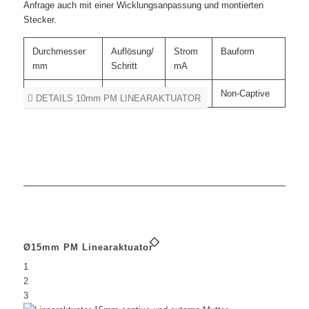
Anfrage auch mit einer Wicklungsanpassung und montierten
Stecker.
Durchmesser
Auflösung/
Strom
Bauform
mm
Schritt
mA
Ø10mm
0.02
200
Non-Captive
DETAILS 10mm PM LINEARAKTUATOR
Ø15mm PM Linearaktuator
1
2
3