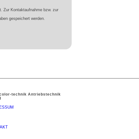
. Zur Kontaktaufnahme bzw. zur
aben gespeichert werden.
color-technik Antriebstechnik
H
ESSUM
AKT