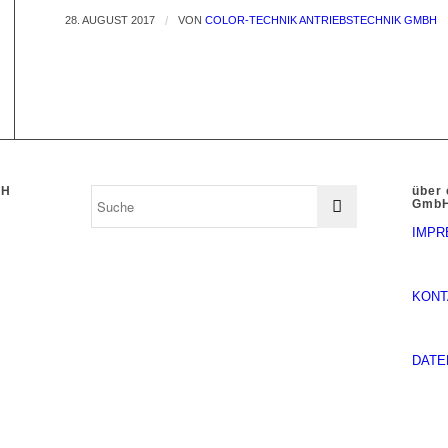
28. AUGUST 2017
/
VON
COLOR-TECHNIK ANTRIEBSTECHNIK GMBH
bH
über 
Gmb
IMPR
KONT
DATE